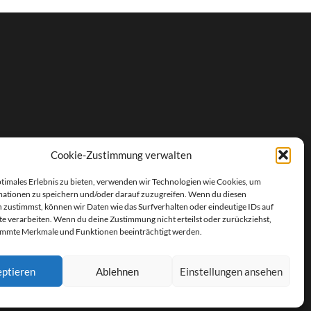
Cookie-Zustimmung verwalten
ptimales Erlebnis zu bieten, verwenden wir Technologien wie Cookies, um
ationen zu speichern und/oder darauf zuzugreifen. Wenn du diesen
 zustimmst, können wir Daten wie das Surfverhalten oder eindeutige IDs auf
te verarbeiten. Wenn du deine Zustimmung nicht erteilst oder zurückziehst,
immte Merkmale und Funktionen beeinträchtigt werden.
THEME VON
ANDERS NORÉN
—
HOCH ↑
ptieren
Ablehnen
Einstellungen ansehen