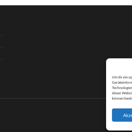
Um dir ein o
Geräteinform
Technologien
dieser Websi
können best
Akze